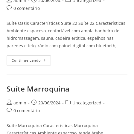
Autor
Post
Categoria
admin
20/06/2024
Uncategorized
do
publicado:
do
Comentários
0 comentário
post:
post:
do
post:
Suíte Oasis Características Suíte 22 Suíte 22 Características
Ambiente espaçoso, confortável com ampla banheira de
hidromassagem, sauna, cadeira erótica, espelhos nas
paredes e teto, rádio com painel digital com bluetooth,…
Suíte
Continue Lendo
Oasis
Suíte Marroquina
Autor
Post
Categoria
admin
20/06/2024
Uncategorized
do
publicado:
do
Comentários
0 comentário
post:
post:
do
post:
Suíte Marroquina Características Marroquina
Características Ambiente espaçoso, tenda árabe,