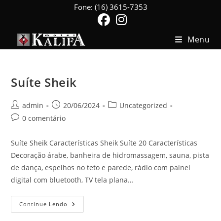
Ir
Fone: (16) 3615-7353
para
o
Menu
conteúdo
Suíte Sheik
Autor
Post
Categoria
admin
20/06/2024
Uncategorized
do
publicado:
do
Comentários
0 comentário
post:
post:
do
post:
Suíte Sheik Características Sheik Suíte 20 Características
Decoração árabe, banheira de hidromassagem, sauna, pista
de dança, espelhos no teto e parede, rádio com painel
digital com bluetooth, TV tela plana…
Suíte
Continue Lendo
Sheik