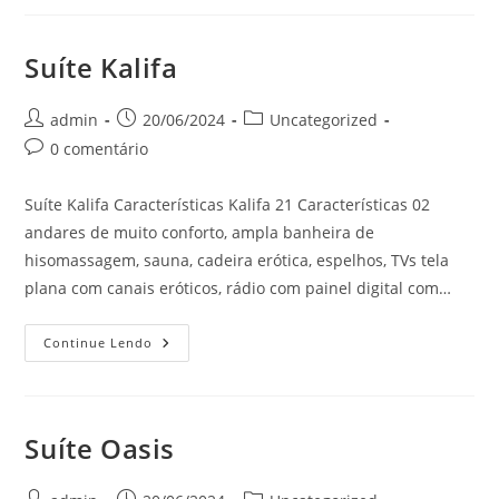
Suíte Kalifa
Autor
Post
Categoria
admin
20/06/2024
Uncategorized
do
publicado:
do
Comentários
0 comentário
post:
post:
do
post:
Suíte Kalifa Características Kalifa 21 Características 02
andares de muito conforto, ampla banheira de
hisomassagem, sauna, cadeira erótica, espelhos, TVs tela
plana com canais eróticos, rádio com painel digital com…
Suíte
Continue Lendo
Kalifa
Suíte Oasis