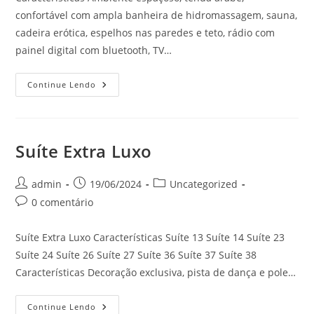
confortável com ampla banheira de hidromassagem, sauna,
cadeira erótica, espelhos nas paredes e teto, rádio com
painel digital com bluetooth, TV…
Suíte
Continue Lendo
Marroquina
Suíte Extra Luxo
Autor
Post
Categoria
admin
19/06/2024
Uncategorized
do
publicado:
do
Comentários
0 comentário
post:
post:
do
post:
Suíte Extra Luxo Características Suíte 13 Suíte 14 Suíte 23
Suíte 24 Suíte 26 Suíte 27 Suíte 36 Suíte 37 Suíte 38
Características Decoração exclusiva, pista de dança e pole…
Suíte
Continue Lendo