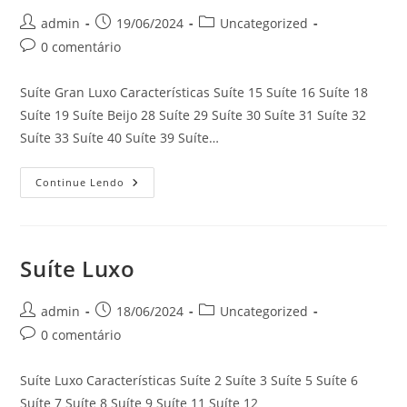
Autor
Post
Categoria
admin
19/06/2024
Uncategorized
do
publicado:
do
Comentários
0 comentário
post:
post:
do
post:
Suíte Gran Luxo Características Suíte 15 Suíte 16 Suíte 18
Suíte 19 Suíte Beijo 28 Suíte 29 Suíte 30 Suíte 31 Suíte 32
Suíte 33 Suíte 40 Suíte 39 Suíte…
Suíte
Continue Lendo
Gran
Luxo
Suíte Luxo
Autor
Post
Categoria
admin
18/06/2024
Uncategorized
do
publicado:
do
Comentários
0 comentário
post:
post:
do
post:
Suíte Luxo Características Suíte 2 Suíte 3 Suíte 5 Suíte 6
Suíte 7 Suíte 8 Suíte 9 Suíte 11 Suíte 12