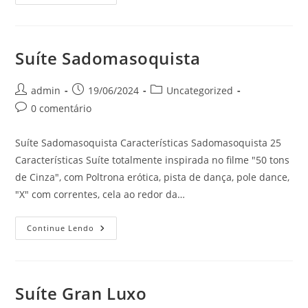
Extra
Luxo
Suíte Sadomasoquista
Autor
Post
Categoria
admin
19/06/2024
Uncategorized
do
publicado:
do
Comentários
0 comentário
post:
post:
do
post:
Suíte Sadomasoquista Características Sadomasoquista 25
Características Suíte totalmente inspirada no filme "50 tons
de Cinza", com Poltrona erótica, pista de dança, pole dance,
"X" com correntes, cela ao redor da…
Suíte
Continue Lendo
Sadomasoquista
Suíte Gran Luxo